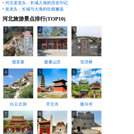
·
河北老龙头：长城入海的历史印记
·
老龙头：长城与大海的壮丽邂逅
河北旅游景点排行(TOP10)
1
2
3
观音寨
避暑山庄
安济桥
4
5
6
白云古洞
开元寺
隆兴寺
7
8
9