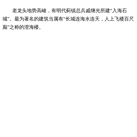
老龙头地势高峻，有明代蓟镇总兵戚继光所建“入海石
城”。最为著名的建筑当属有“长城连海水连天，人上飞楼百尺
巅”之称的澄海楼。