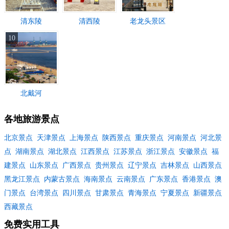
清东陵
清西陵
老龙头景区
10
北戴河
各地旅游景点
北京景点
天津景点
上海景点
陕西景点
重庆景点
河南景点
河北景
点
湖南景点
湖北景点
江西景点
江苏景点
浙江景点
安徽景点
福
建景点
山东景点
广西景点
贵州景点
辽宁景点
吉林景点
山西景点
黑龙江景点
内蒙古景点
海南景点
云南景点
广东景点
香港景点
澳
门景点
台湾景点
四川景点
甘肃景点
青海景点
宁夏景点
新疆景点
西藏景点
免费实用工具