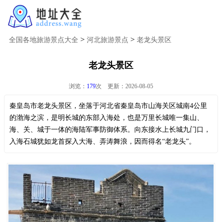
>
>
全国各地旅游景点大全
河北旅游景点
老龙头景区
老龙头景区
浏览：
179
次 更新：2026-08-05
秦皇岛市老龙头景区，坐落于河北省秦皇岛市山海关区城南4公里
的渤海之滨，是明长城的东部入海处，也是万里长城唯一集山、
海、关、城于一体的海陆军事防御体系。向东接水上长城九门口，
入海石城犹如龙首探入大海、弄涛舞浪，因而得名“老龙头”。