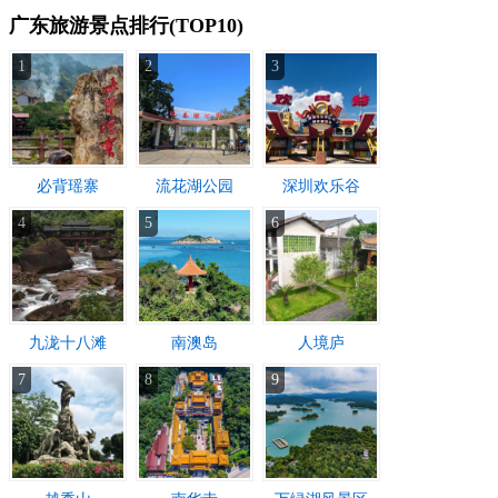
广东旅游景点排行(TOP10)
1
2
3
必背瑶寨
流花湖公园
深圳欢乐谷
4
5
6
九泷十八滩
南澳岛
人境庐
7
8
9