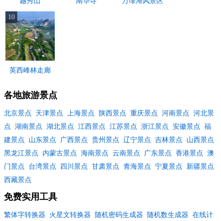
越秀山
南华寺
万绿湖风景区
10
英西峰林走廊
各地旅游景点
北京景点
天津景点
上海景点
陕西景点
重庆景点
河南景点
河北景
点
湖南景点
湖北景点
江西景点
江苏景点
浙江景点
安徽景点
福
建景点
山东景点
广西景点
贵州景点
辽宁景点
吉林景点
山西景点
黑龙江景点
内蒙古景点
海南景点
云南景点
广东景点
香港景点
澳
门景点
台湾景点
四川景点
甘肃景点
青海景点
宁夏景点
新疆景点
西藏景点
免费实用工具
繁体字转换器
火星文转换器
随机密码生成器
随机数生成器
在线计