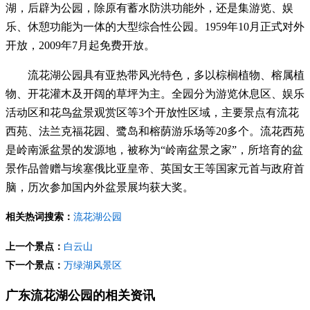
湖，后辟为公园，除原有蓄水防洪功能外，还是集游览、娱
乐、休憩功能为一体的大型综合性公园。1959年10月正式对外
开放，2009年7月起免费开放。
流花湖公园具有亚热带风光特色，多以棕榈植物、榕属植
物、开花灌木及开阔的草坪为主。全园分为游览休息区、娱乐
活动区和花鸟盆景观赏区等3个开放性区域，主要景点有流花
西苑、法兰克福花园、鹭岛和榕荫游乐场等20多个。流花西苑
是岭南派盆景的发源地，被称为“岭南盆景之家”，所培育的盆
景作品曾赠与埃塞俄比亚皇帝、英国女王等国家元首与政府首
脑，历次参加国内外盆景展均获大奖。
相关热词搜索：
流花湖公园
上一个景点：
白云山
下一个景点：
万绿湖风景区
广东流花湖公园的相关资讯